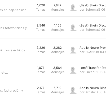
4,020
7,847
{Best} Shein Dis
Temas
Mensajes
por
BohemiaG
06
es en baja tensión.
3,546
4,155
{Best} Shein Dis
es fotovoltaicos y
Temas
Mensajes
por
BohemiaG
06
2,226
2,282
Apollo Neuro Pr
ículos eléctricos
Temas
Mensajes
por
FRANK1x
03 
1,874
3,564
Lemfi Transfer R
Temas
Mensajes
por
Luxen01
06 A
 etc..
2,177
5,710
Apollo Neuro Dis
s, facturación y
Temas
Mensajes
por
KrrishxD
05 A