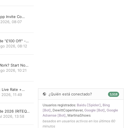
App Invite Co…
 2026, 08:07
e "£100 Off" -…
go 2026, 08:12
Work? Start No…
go 2026, 10:21
: Live Rate +…
¿Quién está conectado?
l 2026, 11:49
3,518
Usuarios registrados:
Baidu [Spider]
,
Bing
[Bot]
,
DewittCopenhaver
,
Google [Bot]
,
Google
de 2026 (RITEQ…
Adsense [Bot]
,
MartinaShows
ul 2026, 13:58
basados en usuarios activos en los últimos 60
minutos