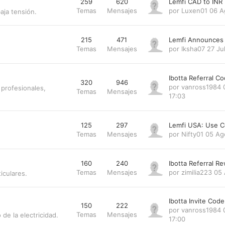
259
620
Lemfi CAD to INR
Temas
Mensajes
por
Luxen01
06 A
aja tensión.
215
471
Lemfi Announces
Temas
Mensajes
por
Iksha07
27 Ju
Ibotta Referral 
320
946
por
vanross1984
profesionales,
Temas
Mensajes
17:03
125
297
Lemfi USA: Use 
Temas
Mensajes
por
Nifty01
05 Ag
160
240
Ibotta Referral 
Temas
Mensajes
por
zimilia223
05 
iculares.
Ibotta Invite Cod
150
222
por
vanross1984
Temas
Mensajes
de la electricidad.
17:00