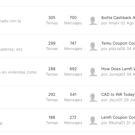
305
700
Ibotta Cashback 
nado con la
Temas
Mensajes
por
limarii
02 Ago
299
747
Temu Coupon Cod
Temas
Mensajes
por
plazza56
04 A
sadores, etc.
288
692
How Does Lemfi 
to en viviendas como
Temas
Mensajes
por
Juneja01
04 A
292
541
CAD to INR Today
Temas
Mensajes
por
Jisco01
29 Ju
188
272
Lemfi Coupon Co
Temas
Mensajes
por
Riksha01
31 J
l.