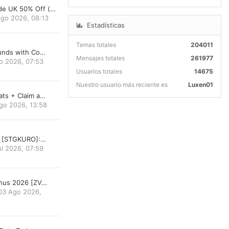
e UK 50% Off (…
go 2026, 08:13
Estadísticas
Temas totales
204011
ounds with Co…
Mensajes totales
261977
o 2026, 07:53
Usuarios totales
14675
Nuestro usuario más reciente es
Luxen01
ats + Claim a…
go 2026, 13:58
de [STGKURO]:…
ul 2026, 07:59
onus 2026 [ZV…
03 Ago 2026,