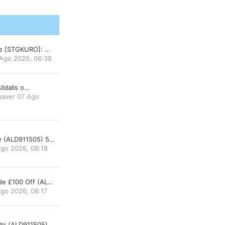
de [STGKURO]: …
Ago 2026, 06:38
sildalis o…
haver
07 Ago
 (ALD911505) 5…
go 2026, 08:18
e £100 Off (AL…
go 2026, 08:17
e (ALD911505) …