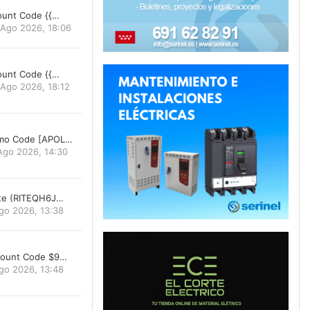
count Code {{…
 Ago 2026, 18:06
count Code {{…
 Ago 2026, 18:12
omo Code [APOL…
Ago 2026, 14:30
ate (RITEQH6J…
go 2026, 13:38
count Code $9…
go 2026, 13:48