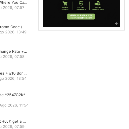
 Where You Ca…
o 2026, 07:57
 Promo Code (…
go 2026, 13:49
change Rate +…
o 2026, 07:58
res + £10 Bon…
go 2026, 13:54
de *2547G2K*
Ago 2026, 11:54
QH6J): get a …
o 2026, 07:59