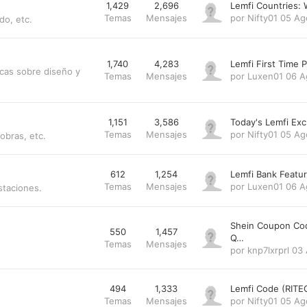
1,429
2,696
Lemfi Countries:
Temas
Mensajes
por
Nifty01
05 Ag
do, etc.
1,740
4,283
Lemfi First Time
cas sobre diseño y
Temas
Mensajes
por
Luxen01
06 A
1,151
3,586
Today's Lemfi Ex
Temas
Mensajes
por
Nifty01
05 Ag
obras, etc.
612
1,254
Lemfi Bank Featu
Temas
Mensajes
por
Luxen01
06 A
staciones.
Shein Coupon Co
550
1,457
Q…
Temas
Mensajes
por
knp7lxrprl
03 
494
1,333
Lemfi Code (RITE
Temas
Mensajes
por
Nifty01
05 Ag