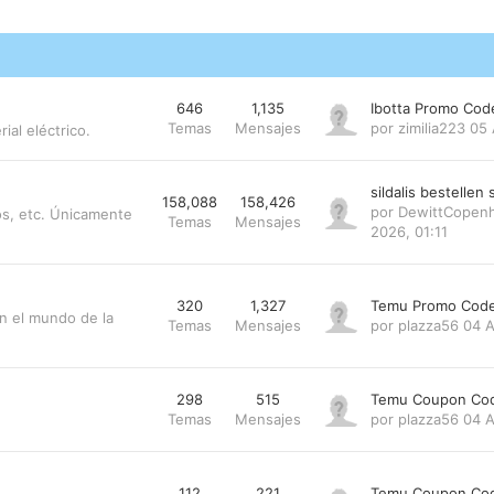
646
1,135
Ibotta Promo Co
Temas
Mensajes
por
zimilia223
05 
al eléctrico.
sildalis bestellen 
158,088
158,426
por
DewittCopen
os, etc. Únicamente
Temas
Mensajes
2026, 01:11
320
1,327
Temu Promo Code
n el mundo de la
Temas
Mensajes
por
plazza56
04 A
298
515
Temu Coupon Cod
Temas
Mensajes
por
plazza56
04 A
112
221
Temu Coupon Cod