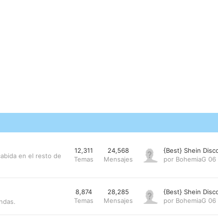
12,311
24,568
{Best} Shein Dis
abida en el resto de
Temas
Mensajes
por
BohemiaG
06
8,874
28,285
{Best} Shein Dis
Temas
Mensajes
por
BohemiaG
06
endas.