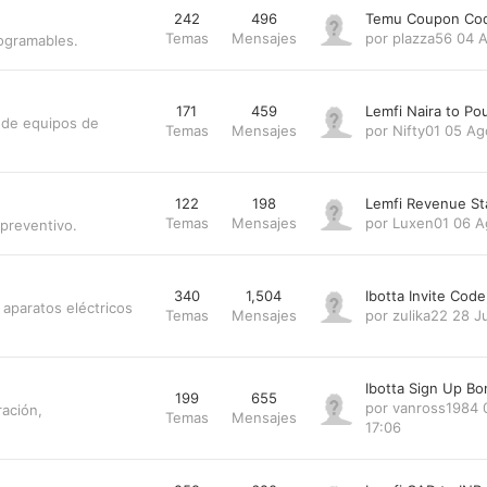
242
496
Temu Coupon Cod
Temas
Mensajes
por
plazza56
04 A
rogramables.
171
459
Lemfi Naira to P
 de equipos de
Temas
Mensajes
por
Nifty01
05 Ag
122
198
Lemfi Revenue St
Temas
Mensajes
por
Luxen01
06 A
preventivo.
340
1,504
Ibotta Invite Co
aparatos eléctricos
Temas
Mensajes
por
zulika22
28 J
Ibotta Sign Up B
199
655
por
vanross1984
ración,
Temas
Mensajes
17:06