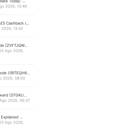
 Rate Today: …
go 2026, 13:48
 £5 Cashback (…
l 2026, 13:42
Code [ZVFTJQW…
03 Ago 2026,
Code ((RITEQH6…
o 2026, 08:00
Reward [STGKU…
Ago 2026, 06:37
e Explained …
03 Ago 2026,