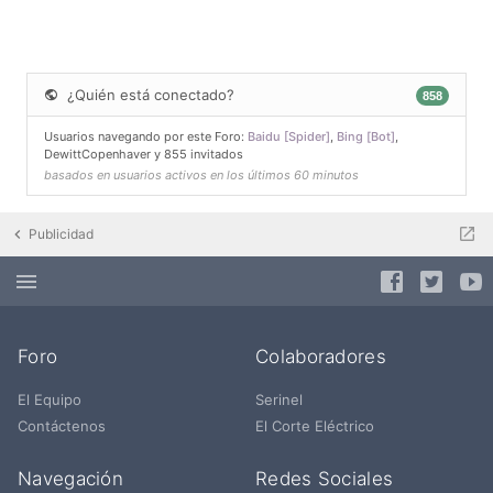
¿Quién está conectado?
858
Usuarios navegando por este Foro:
Baidu [Spider]
,
Bing [Bot]
,
DewittCopenhaver
y 855 invitados
basados en usuarios activos en los últimos 60 minutos
Publicidad
Foro
Colaboradores
El Equipo
Serinel
Contáctenos
El Corte Eléctrico
Navegación
Redes Sociales