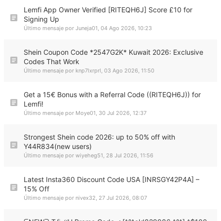
Lemfi App Owner Verified [RITEQH6J] Score £10 for
Signing Up
Último mensaje por
Juneja01
,
04 Ago 2026, 10:23
Shein Coupon Code *2547G2K* Kuwait 2026: Exclusive
Codes That Work
Último mensaje por
knp7lxrprl
,
03 Ago 2026, 11:50
Get a 15€ Bonus with a Referral Code ((RITEQH6J)) for
Lemfi!
Último mensaje por
Moye01
,
30 Jul 2026, 12:37
Strongest Shein code 2026: up to 50% off with
Y44R834(new users)
Último mensaje por
wiyeheg51
,
28 Jul 2026, 11:56
Latest Insta360 Discount Code USA [INRSGY42P4A] –
15% Off
Último mensaje por
nivex32
,
27 Jul 2026, 08:07