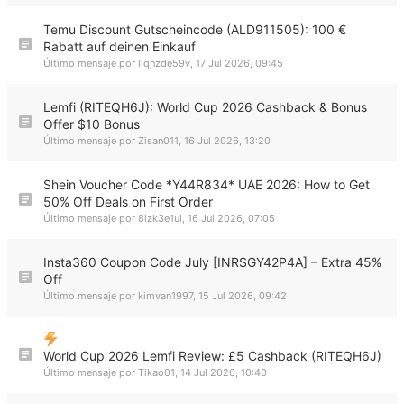
Temu Discount Gutscheincode (ALD911505): 100 €
Rabatt auf deinen Einkauf
Último mensaje por
liqnzde59v
,
17 Jul 2026, 09:45
Lemfi (RITEQH6J): World Cup 2026 Cashback & Bonus
Offer $10 Bonus
Último mensaje por
Zisan011
,
16 Jul 2026, 13:20
Shein Voucher Code *Y44R834* UAE 2026: How to Get
50% Off Deals on First Order
Último mensaje por
8izk3e1ui
,
16 Jul 2026, 07:05
Insta360 Coupon Code July [INRSGY42P4A] – Extra 45%
Off
Último mensaje por
kimvan1997
,
15 Jul 2026, 09:42
World Cup 2026 Lemfi Review: £5 Cashback (RITEQH6J)
Último mensaje por
Tikao01
,
14 Jul 2026, 10:40