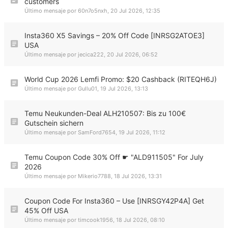
customers
Último mensaje por
60n7o5nxh
,
20 Jul 2026, 12:35
Insta360 X5 Savings – 20% Off Code [INRSG2ATOE3]
USA
Último mensaje por
jecica222
,
20 Jul 2026, 06:52
World Cup 2026 Lemfi Promo: $20 Cashback (RITEQH6J)
Último mensaje por
Gullu01
,
19 Jul 2026, 13:13
Temu Neukunden-Deal ALH210507: Bis zu 100€
Gutschein sichern
Último mensaje por
SamFord7654
,
19 Jul 2026, 11:12
Temu Coupon Code 30% Off ☛ "ALD911505" For July
2026
Último mensaje por
Mikerio7788
,
18 Jul 2026, 13:31
Coupon Code For Insta360 – Use [INRSGY42P4A] Get
45% Off USA
Último mensaje por
timcook1956
,
18 Jul 2026, 08:10