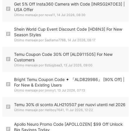
Get 5% Off Insta360 Camera with Code [INRSG2ATOE3] |
USA Offer
Último mensaje por
nova11
,
14 Jul 2026, 08:30
Shein World Cup Event Discount Code [HD8N3] For New
Season Styles
Último mensaje por
Sadlamo7788
,
14 Jul 2026, 08:17
Temu Coupon Code 30% Off [ALD911505] For New
Customers
Último mensaje por
6zbjqjbaa3
,
13 Jul 2026, 09:00
Bright Temu Coupon Code ✦ 『ALD829986』 [90% Off] |
For New & Existing Users
Último mensaje por
jimmy1
,
13 Jul 2026, 07:13
Temu 30% di sconto ALH210507 per nuovi utenti nel 2026
Último mensaje por
Hellboy7641
,
11 Jul 2026, 12:22
Apollo Neuro Promo Code [APOLLOZEN] $99 Off Unlock
Big Savings Today