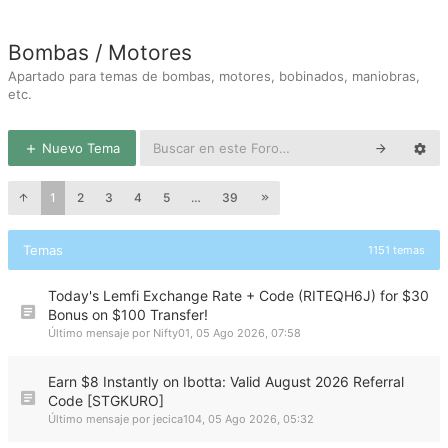
Bombas / Motores
Apartado para temas de bombas, motores, bobinados, maniobras,
etc.
Nuevo Tema
1
2
3
4
5
…
39
Temas
1151 temas
Today's Lemfi Exchange Rate + Code (RITEQH6J) for $30
Bonus on $100 Transfer!
Último mensaje por
Nifty01
,
05 Ago 2026, 07:58
Earn $8 Instantly on Ibotta: Valid August 2026 Referral
Code [STGKURO]
Último mensaje por
jecica104
,
05 Ago 2026, 05:32