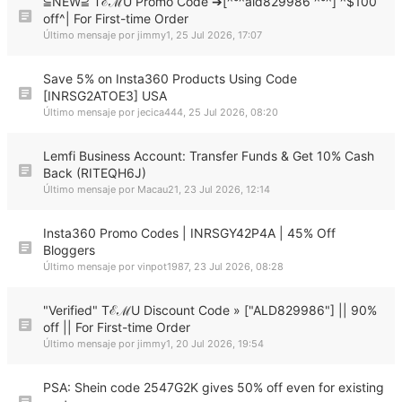
⫅NEW⫆ TℰℳU Promo Code ➔[^°^ald829986 ^°^] ^$100
off^| For First-time Order
Último mensaje por
jimmy1
,
25 Jul 2026, 17:07
Save 5% on Insta360 Products Using Code
[INRSG2ATOE3] USA
Último mensaje por
jecica444
,
25 Jul 2026, 08:20
Lemfi Business Account: Transfer Funds & Get 10% Cash
Back (RITEQH6J)
Último mensaje por
Macau21
,
23 Jul 2026, 12:14
Insta360 Promo Codes | INRSGY42P4A | 45% Off
Bloggers
Último mensaje por
vinpot1987
,
23 Jul 2026, 08:28
"Verified" TℰℳU Discount Code » ["ALD829986"] || 90%
off || For First-time Order
Último mensaje por
jimmy1
,
20 Jul 2026, 19:54
PSA: Shein code 2547G2K gives 50% off even for existing