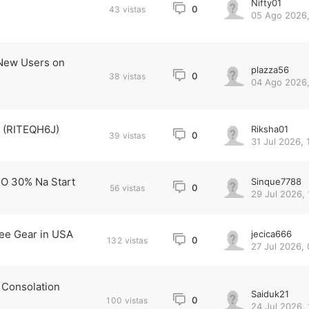
Nifty01
0
43
vistas
05 Ago 2026,
 New Users on
plazza56
0
38
vistas
04 Ago 2026,
s (RITEQH6J)
Riksha01
0
39
vistas
31 Jul 2026, 
 O 30% Na Start
Sinque7788
0
56
vistas
29 Jul 2026, 
ee Gear in USA
jecica666
0
132
vistas
27 Jul 2026, 
 Consolation
Saiduk21
0
100
vistas
24 Jul 2026, 