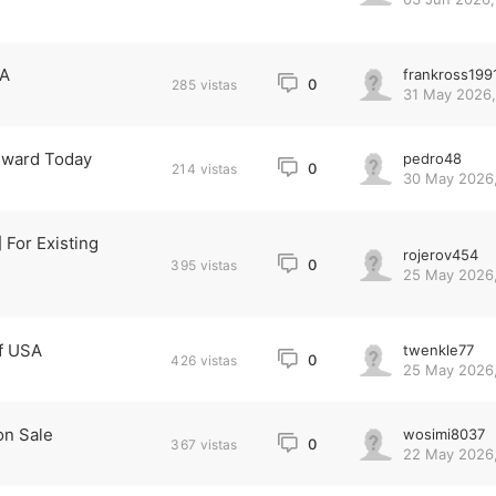
SA
frankross199
0
285
vistas
31 May 2026,
Reward Today
pedro48
0
214
vistas
30 May 2026,
For Existing
rojerov454
0
395
vistas
25 May 2026,
f USA
twenkle77
0
426
vistas
25 May 2026,
on Sale
wosimi8037
0
367
vistas
22 May 2026,