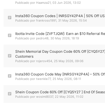
Publicado por
Haamza21
,
03 Jun 2026, 13:02
Insta360 Coupon Codes | INRSGY42P4A | 50% Off U
Publicado por
frankross1991
,
31 May 2026, 15:54
Ibotta Invite Code [ZVFTJQW]: Earn an $10 Referral 
Publicado por
pedro48
,
30 May 2026, 18:19
Shein Memorial Day Coupon Code 60% Off [CYQ5Y27] 
Customers
Publicado por
rojerov454
,
25 May 2026, 09:06
Insta360 Coupon Code May [INRSGY42P4A] – 50% Of
Publicado por
twenkle77
,
25 May 2026, 08:11
Shein Coupon Code 60% Off [CYQ5Y27 ] End Of Seas
Publicado por
wosimi8037
,
22 May 2026, 11:02