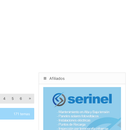
Afiliados
4
5
6
171 temas