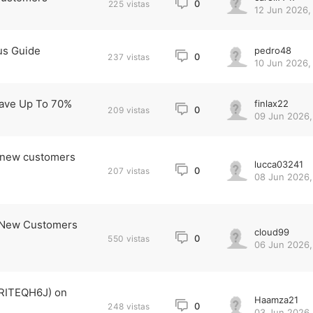
0
225
vistas
12 Jun 2026, 
us Guide
pedro48
0
237
vistas
10 Jun 2026,
ave Up To 70%
finlax22
0
209
vistas
09 Jun 2026,
(new customers
lucca03241
0
207
vistas
08 Jun 2026,
 New Customers
cloud99
0
550
vistas
06 Jun 2026,
(RITEQH6J) on
Haamza21
0
248
vistas
03 Jun 2026,