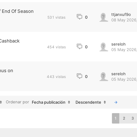
f End Of Season
ttjanxuf9o
0
531
vistas
08 May 2026,
 Cashback
sereloh
0
454
vistas
05 May 2026,
nus on
sereloh
0
443
vistas
05 May 2026,
Ordenar por
Fecha publicación
Descendente
1
2
3