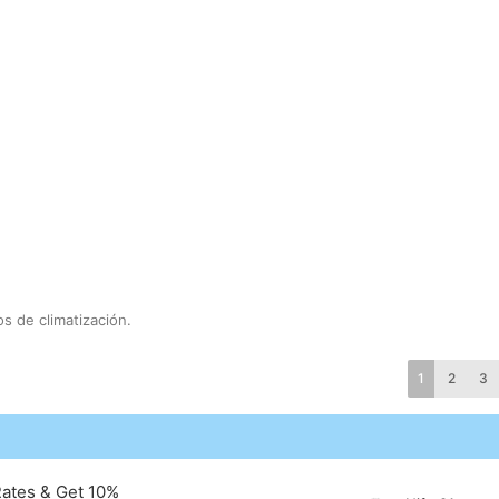
s de climatización.
1
2
3
Rates & Get 10%