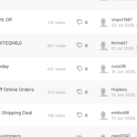
0% Off
vinpot1987
0
152
vistas
23 Jul 2026, 
(RITEQH6J)
Korma21
0
307
vistas
01 Jul 2026, 
oday
curpi38
0
427
vistas
15 Jun 2026,
 Online Orders
Hopless
0
210
vistas
13 Jun 2026, 
 Shipping Deal
emiliss88
0
166
vistas
13 Jun 2026,
Customers
careli7747