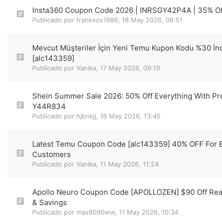
Insta360 Coupon Code 2026 | INRSGY42P4A | 35% O
Publicado por
frankvox1986
,
18 May 2026, 08:51
Mevcut Müşteriler İçin Yeni Temu Kupon Kodu %30 İn
[alc143359]
Publicado por
Vanika
,
17 May 2026, 09:19
Shein Summer Sale 2026: 50% Off Everything With P
Y44R834
Publicado por
hjbnkjj
,
16 May 2026, 13:45
Latest Temu Coupon Code [alc143359] 40% OFF For E
Customers
Publicado por
Vanika
,
11 May 2026, 11:24
Apollo Neuro Coupon Code [APOLLOZEN] $90 Off Rea
& Savings
Publicado por
max9090ww
,
11 May 2026, 10:34