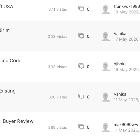
ff USA
frankvox1986
0
371
vistas
18 May 2026,
dirim
Vanika
0
303
vistas
17 May 2026,
romo Code
hjbnkjj
0
333
vistas
16 May 2026,
xisting
Vanika
0
628
vistas
11 May 2026,
l Buyer Review
max9090ww
0
389
vistas
11 May 2026,