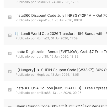
Publicado por
Saiduk21
,
24 Jul 2026, 12:09
Insta360 Discount Code July [INRSGY42P4A] – Get 7
Publicado por
vinpot1987
,
23 Jul 2026, 08:31
Lemfi World Cup 2026 Transfers: 15€ Bonus with 
Publicado por
Korma21
,
01 Jul 2026, 11:59
Ibotta Registration Bonus [ZVFTJQW]: Grab $7 Free T
Publicado por
curpi38
,
15 Jun 2026, 18:39
【Hungary】➤ SHEIN Coupon Code [{W33K7}] 30% Off
Publicado por
Hopless
,
13 Jun 2026, 11:05
Insta360 USA Coupon [INRSG2ATOE3] – Free Express
Publicado por
emiliss88
,
13 Jun 2026, 09:25
Shein Coupon Code 60% Off [CYQ5Y27 ] For Repeat 