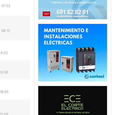
 07:53
 08:15
14:20
13:36
08:04
12:09