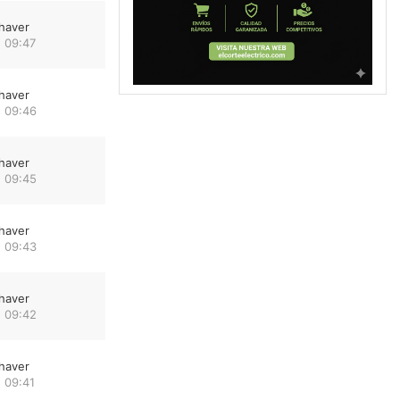
haver
 09:47
haver
 09:46
haver
 09:45
haver
 09:43
haver
 09:42
haver
 09:41