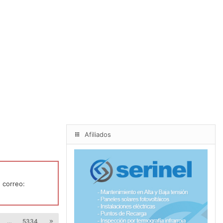
Afiliados
 correo:
…
5334