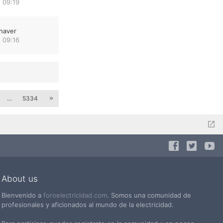
 09:19
haver
 09:16
…
5334
About us
Bienvenido a
foroelectricidad.com
. Somos una comunidad de
profesionales y aficionados al mundo de la electricidad.