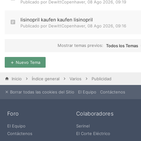
Publicado por
DewittCopenhaver
,
08 Ago 2026, 09:19
lisinopril kaufen kaufen lisinopril
Publicado por
DewittCopenhaver
,
08 Ago 2026, 09:16
Mostrar temas previos:
Todos los Temas
Nuevo Tema
Inicio
Índice general
Varios
Publicidad
Borrar todas las cookies del Sitio
El Equipo
Contáctenos
Foro
Colaboradores
El Equipo
Serinel
Contáctenos
El Corte Eléctrico