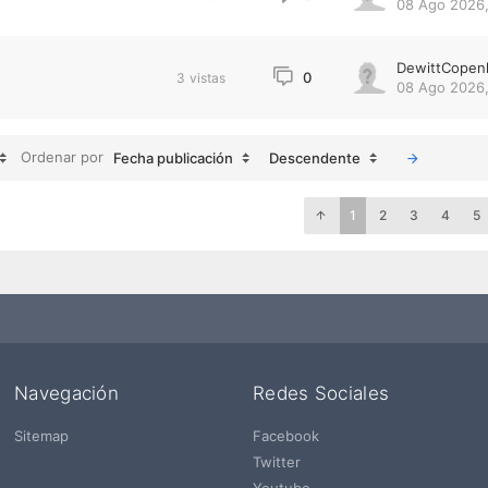
08 Ago 2026,
DewittCopen
0
3
vistas
08 Ago 2026,
Ordenar por
Fecha publicación
Descendente
1
2
3
4
5
Navegación
Redes Sociales
Sitemap
Facebook
Twitter