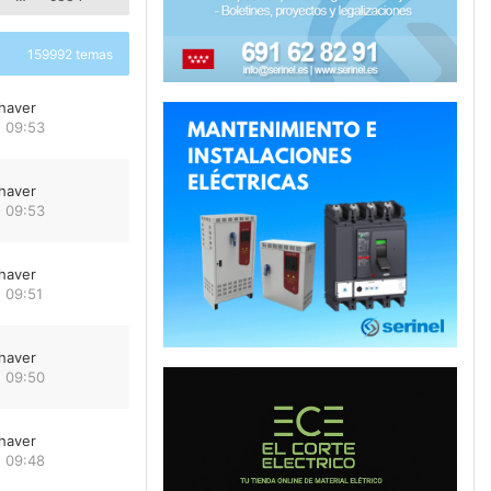
159992 temas
haver
 09:53
haver
 09:53
haver
 09:51
haver
 09:50
haver
 09:48