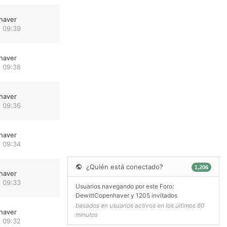
haver
 09:39
haver
 09:38
haver
 09:36
haver
 09:34
¿Quién está conectado?
1,206
haver
 09:33
Usuarios navegando por este Foro:
DewittCopenhaver
y 1205 invitados
basados en usuarios activos en los últimos 60
haver
minutos
 09:32