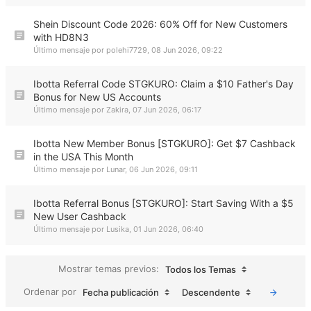
Shein Discount Code 2026: 60% Off for New Customers
with HD8N3
Último mensaje por
polehi7729
,
08 Jun 2026, 09:22
Ibotta Referral Code STGKURO: Claim a $10 Father's Day
Bonus for New US Accounts
Último mensaje por
Zakira
,
07 Jun 2026, 06:17
Ibotta New Member Bonus [STGKURO]: Get $7 Cashback
in the USA This Month
Último mensaje por
Lunar
,
06 Jun 2026, 09:11
Ibotta Referral Bonus [STGKURO]: Start Saving With a $5
New User Cashback
Último mensaje por
Lusika
,
01 Jun 2026, 06:40
Mostrar temas previos:
Todos los Temas
Ordenar por
Fecha publicación
Descendente