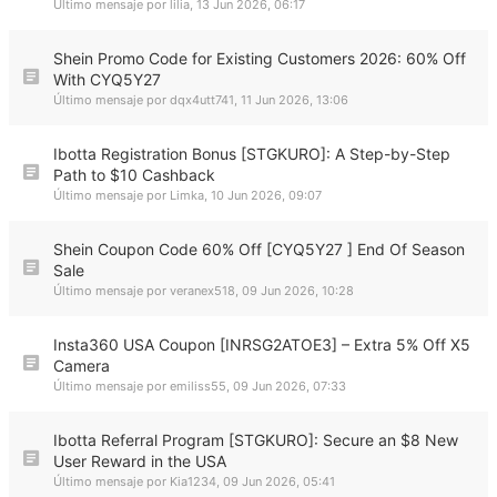
Último mensaje por
lilia
,
13 Jun 2026, 06:17
Shein Promo Code for Existing Customers 2026: 60% Off
With CYQ5Y27
Último mensaje por
dqx4utt741
,
11 Jun 2026, 13:06
Ibotta Registration Bonus [STGKURO]: A Step-by-Step
Path to $10 Cashback
Último mensaje por
Limka
,
10 Jun 2026, 09:07
Shein Coupon Code 60% Off [CYQ5Y27 ] End Of Season
Sale
Último mensaje por
veranex518
,
09 Jun 2026, 10:28
Insta360 USA Coupon [INRSG2ATOE3] – Extra 5% Off X5
Camera
Último mensaje por
emiliss55
,
09 Jun 2026, 07:33
Ibotta Referral Program [STGKURO]: Secure an $8 New
User Reward in the USA
Último mensaje por
Kia1234
,
09 Jun 2026, 05:41