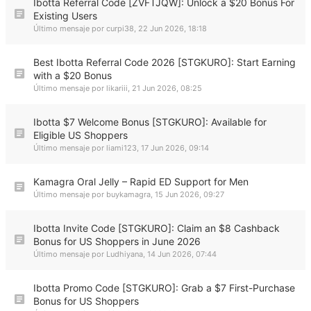
Ibotta Referral Code [ZVFTJQW]: Unlock a $20 Bonus For
Existing Users
Último mensaje por
curpi38
,
22 Jun 2026, 18:18
Best Ibotta Referral Code 2026 [STGKURO]: Start Earning
with a $20 Bonus
Último mensaje por
likariii
,
21 Jun 2026, 08:25
Ibotta $7 Welcome Bonus [STGKURO]: Available for
Eligible US Shoppers
Último mensaje por
liami123
,
17 Jun 2026, 09:14
Kamagra Oral Jelly – Rapid ED Support for Men
Último mensaje por
buykamagra
,
15 Jun 2026, 09:27
Ibotta Invite Code [STGKURO]: Claim an $8 Cashback
Bonus for US Shoppers in June 2026
Último mensaje por
Ludhiyana
,
14 Jun 2026, 07:44
Ibotta Promo Code [STGKURO]: Grab a $7 First-Purchase
Bonus for US Shoppers