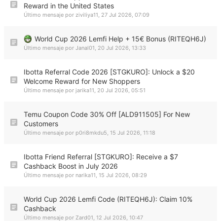
Reward in the United States
Último mensaje por
ziviliya11
,
27 Jul 2026, 07:09
World Cup 2026 Lemfi Help + 15€ Bonus (RITEQH6J)
Último mensaje por
Janal01
,
20 Jul 2026, 13:33
Ibotta Referral Code 2026 [STGKURO]: Unlock a $20
Welcome Reward for New Shoppers
Último mensaje por
jarika11
,
20 Jul 2026, 05:51
Temu Coupon Code 30% Off [ALD911505] For New
Customers
Último mensaje por
p0ri8mkdu5
,
15 Jul 2026, 11:18
Ibotta Friend Referral [STGKURO]: Receive a $7
Cashback Boost in July 2026
Último mensaje por
narika11
,
15 Jul 2026, 08:29
World Cup 2026 Lemfi Code (RITEQH6J): Claim 10%
Cashback
Último mensaje por
Zard01
,
12 Jul 2026, 10:47