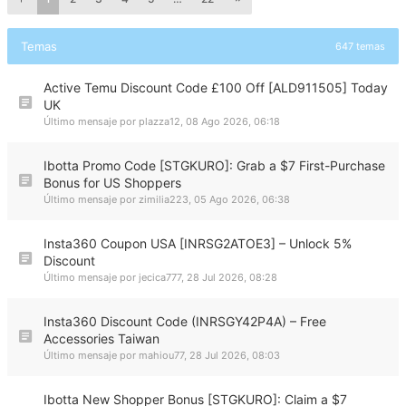
Temas
647 temas
Active Temu Discount Code £100 Off [ALD911505] Today
UK
Último mensaje por
plazza12
,
08 Ago 2026, 06:18
Ibotta Promo Code [STGKURO]: Grab a $7 First-Purchase
Bonus for US Shoppers
Último mensaje por
zimilia223
,
05 Ago 2026, 06:38
Insta360 Coupon USA [INRSG2ATOE3] – Unlock 5%
Discount
Último mensaje por
jecica777
,
28 Jul 2026, 08:28
Insta360 Discount Code (INRSGY42P4A) – Free
Accessories Taiwan
Último mensaje por
mahiou77
,
28 Jul 2026, 08:03
Ibotta New Shopper Bonus [STGKURO]: Claim a $7