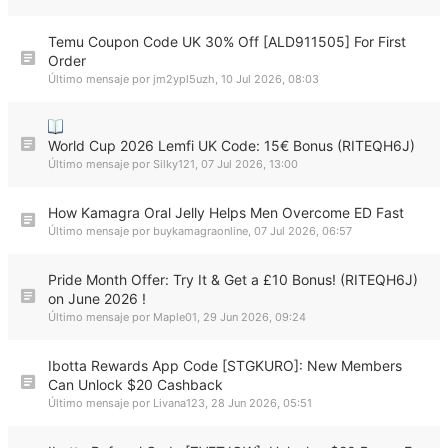
Temu Coupon Code UK 30% Off [ALD911505] For First
Order
Último mensaje por
jm2ypl5uzh
,
10 Jul 2026, 08:03
World Cup 2026 Lemfi UK Code: 15€ Bonus (RITEQH6J)
Último mensaje por
Silky121
,
07 Jul 2026, 13:00
How Kamagra Oral Jelly Helps Men Overcome ED Fast
Último mensaje por
buykamagraonline
,
07 Jul 2026, 06:57
Pride Month Offer: Try It & Get a £10 Bonus! (RITEQH6J)
on June 2026 !
Último mensaje por
Maple01
,
29 Jun 2026, 09:24
Ibotta Rewards App Code [STGKURO]: New Members
Can Unlock $20 Cashback
Último mensaje por
Livana123
,
28 Jun 2026, 05:51