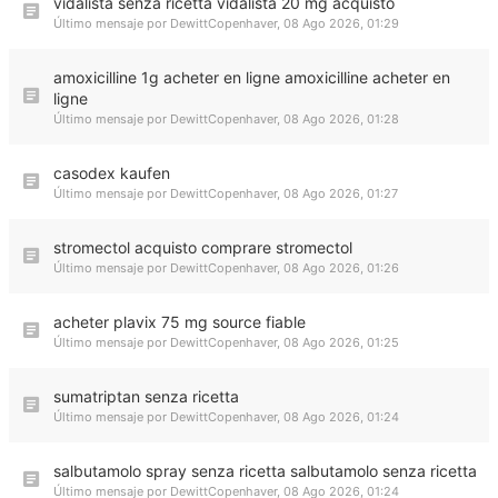
vidalista senza ricetta vidalista 20 mg acquisto
Último mensaje por
DewittCopenhaver
,
08 Ago 2026, 01:29
amoxicilline 1g acheter en ligne amoxicilline acheter en
ligne
Último mensaje por
DewittCopenhaver
,
08 Ago 2026, 01:28
casodex kaufen
Último mensaje por
DewittCopenhaver
,
08 Ago 2026, 01:27
stromectol acquisto comprare stromectol
Último mensaje por
DewittCopenhaver
,
08 Ago 2026, 01:26
acheter plavix 75 mg source fiable
Último mensaje por
DewittCopenhaver
,
08 Ago 2026, 01:25
sumatriptan senza ricetta
Último mensaje por
DewittCopenhaver
,
08 Ago 2026, 01:24
salbutamolo spray senza ricetta salbutamolo senza ricetta
Último mensaje por
DewittCopenhaver
,
08 Ago 2026, 01:24