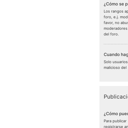
¿Cómo se p
Los rangos ap
foro, e.j. mo
favor, no abu
moderadores o
del foro.
Cuando hago
Solo usuarios
malicioso del
Publicac
¿Cómo pued
Para publicar
registrarse a