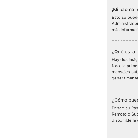
¡Mi idioma n
Esto se puede
Administrador
más informac
¿Qué es la 
Hay dos imág
foro, la prim
mensajes pub
generalmente 
¿Cómo pued
Desde su Pane
Remoto o Sub
disponible la