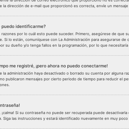
ente la dirección de correo electrónico que proporcionó no es correcta o
 la dirección de e-mail que proporcionó es correcta, envíe un mensaje 
 puedo identificarme?
s razones por lo cuál esto puede suceder. Primero, asegúrese de que 
. Si lo están, comuníquese con La Administración para asegurarse de q
or su dueño y/o tenga fallos en la programación, por lo que necesitaría
mpo me registré, ¡pero ahora no puedo conectarme!
ue la administración haya desactivado o borrado su cuenta por alguna 
no publicaron mensajes por cierto periodo de tiempo para reducir el pes
iones.
ontraseña!
 ¡calma! Si su contraseña no puede ser recuperada puede desactivarla o 
a
. Siga las instrucciones y estará identificado nuevamente en muy poco