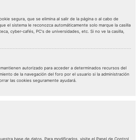
kie segura, que se elimina al salir de la página o al cabo de
que el sistema le reconozca automáticamente solo marque la casilla
eca, cyber-cafés, PC's de universidades, etc. Si no ve la casilla,
 le mantienen autorizado para acceder a determinados recursos del
iento de la navegación del foro por el usuario si la administración
 borrar las cookies seguramente ayudará.
estra base de datos. Para modificarlos, visite el Panel de Control