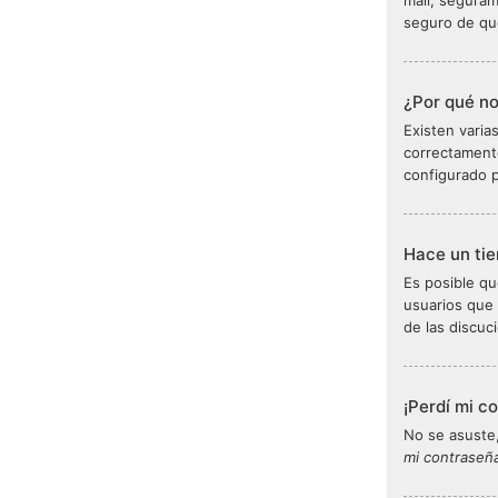
mail, seguram
seguro de que
¿Por qué no
Existen varia
correctamente
configurado p
Hace un tie
Es posible q
usuarios que 
de las discuc
¡Perdí mi c
No se asuste,
mi contraseñ