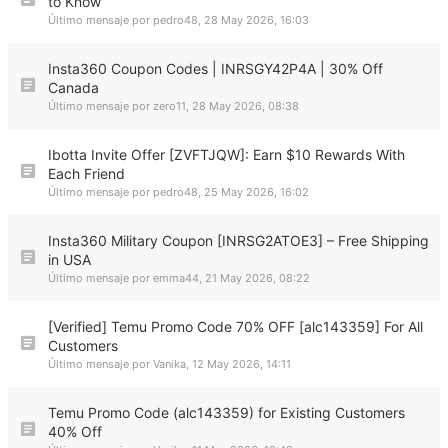
to Know
Último mensaje por
pedro48
,
28 May 2026, 16:03
Insta360 Coupon Codes | INRSGY42P4A | 30% Off
Canada
Último mensaje por
zero11
,
28 May 2026, 08:38
Ibotta Invite Offer [ZVFTJQW]: Earn $10 Rewards With
Each Friend
Último mensaje por
pedro48
,
25 May 2026, 16:02
Insta360 Military Coupon [INRSG2ATOE3] – Free Shipping
in USA
Último mensaje por
emma44
,
21 May 2026, 08:22
[Verified] Temu Promo Code 70% OFF [alc143359] For All
Customers
Último mensaje por
Vanika
,
12 May 2026, 14:11
Temu Promo Code (alc143359) for Existing Customers
40% Off