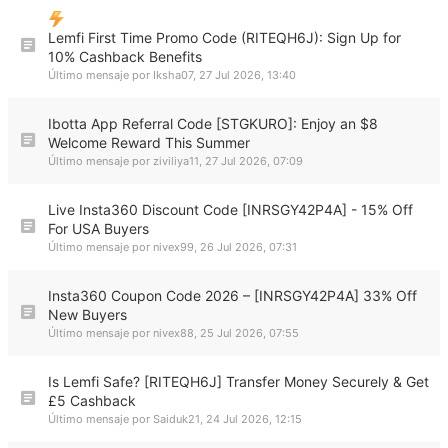
Lemfi First Time Promo Code (RITEQH6J): Sign Up for
10% Cashback Benefits
Último mensaje por
Iksha07
,
27 Jul 2026, 13:40
Ibotta App Referral Code [STGKURO]: Enjoy an $8
Welcome Reward This Summer
Último mensaje por
ziviliya11
,
27 Jul 2026, 07:09
Live Insta360 Discount Code [INRSGY42P4A] - 15% Off
For USA Buyers
Último mensaje por
nivex99
,
26 Jul 2026, 07:31
Insta360 Coupon Code 2026 – [INRSGY42P4A] 33% Off
New Buyers
Último mensaje por
nivex88
,
25 Jul 2026, 07:55
Is Lemfi Safe? [RITEQH6J] Transfer Money Securely & Get
£5 Cashback
Último mensaje por
Saiduk21
,
24 Jul 2026, 12:15