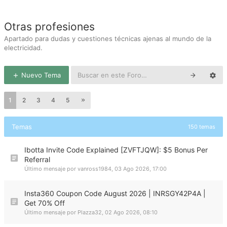
Otras profesiones
Apartado para dudas y cuestiones técnicas ajenas al mundo de la
electricidad.
Nuevo Tema
1
2
3
4
5
Temas
150 temas
Ibotta Invite Code Explained [ZVFTJQW]: $5 Bonus Per
Referral
Último mensaje por
vanross1984
,
03 Ago 2026, 17:00
Insta360 Coupon Code August 2026 | INRSGY42P4A |
Get 70% Off
Último mensaje por
Plazza32
,
02 Ago 2026, 08:10