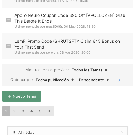
Último mensaje por
Vanika
,
11 May 2026, 19:49
Apollo Neuro Coupon Code $90 Off [APOLLOZEN] Grab
This Before It Ends
Último mensaje por
max6969r
,
06 May 2026, 18:39
LemFi Promo Code (SHRUTSFT): Claim €45 Bonus on
Your First Send
Último mensaje por
sereloh
,
28 Abr 2026, 20:05
Mostrar temas previos:
Todos los Temas
Ordenar por
Fecha publicación
Descendente
Nuevo Tema
1
2
3
4
5
Afiliados