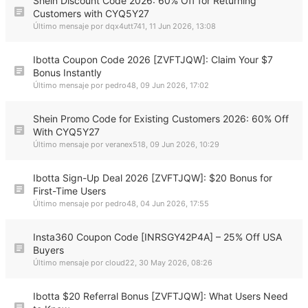
Shein Discount Code 2026: 60% Off for Returning
Customers with CYQ5Y27
Último mensaje por
dqx4utt741
,
11 Jun 2026, 13:08
Ibotta Coupon Code 2026 [ZVFTJQW]: Claim Your $7
Bonus Instantly
Último mensaje por
pedro48
,
09 Jun 2026, 17:02
Shein Promo Code for Existing Customers 2026: 60% Off
With CYQ5Y27
Último mensaje por
veranex518
,
09 Jun 2026, 10:29
Ibotta Sign-Up Deal 2026 [ZVFTJQW]: $20 Bonus for
First-Time Users
Último mensaje por
pedro48
,
04 Jun 2026, 17:55
Insta360 Coupon Code [INRSGY42P4A] – 25% Off USA
Buyers
Último mensaje por
cloud22
,
30 May 2026, 08:26
Ibotta $20 Referral Bonus [ZVFTJQW]: What Users Need