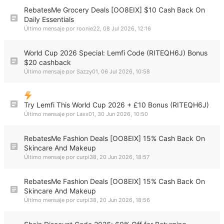
RebatesMe Grocery Deals [OO8EIX] $10 Cash Back On
Daily Essentials
Último mensaje por
roonie22
,
08 Jul 2026, 12:16
World Cup 2026 Special: Lemfi Code (RITEQH6J) Bonus
$20 cashback
Último mensaje por
Sazzy01
,
06 Jul 2026, 10:58
Try Lemfi This World Cup 2026 + £10 Bonus (RITEQH6J)
Último mensaje por
Laxx01
,
30 Jun 2026, 10:50
RebatesMe Fashion Deals [OO8EIX] 15% Cash Back On
Skincare And Makeup
Último mensaje por
curpi38
,
20 Jun 2026, 18:57
RebatesMe Fashion Deals [OO8EIX] 15% Cash Back On
Skincare And Makeup
Último mensaje por
curpi38
,
20 Jun 2026, 18:56